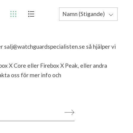
Namn (Stigande)
Pris (Stigande)
Pris (Fallande)
er
salj@watchguardspecialisten.se
så hjälper vi
Namn (Fallande)
x X Core eller Firebox X Peak, eller andra
ta oss för mer info och