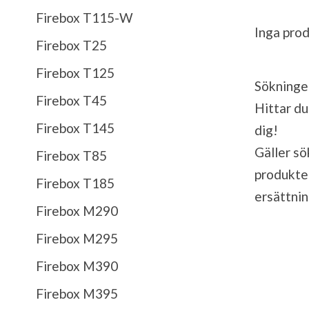
Firebox T115-W
Inga pro
Firebox T25
Firebox T125
Sökningen
Firebox T45
Hittar du
Firebox T145
dig!
Gäller sö
Firebox T85
produkte
Firebox T185
ersättni
Firebox M290
Firebox M295
Firebox M390
Firebox M395