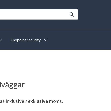
Endpoint Security
dväggar
sas
inklusive
/
exklusive
moms.