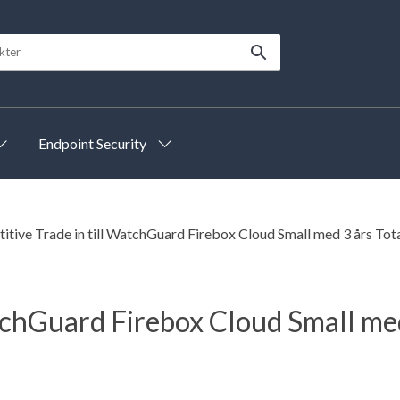
Endpoint Security
tive Trade in till WatchGuard Firebox Cloud Small med 3 års Total
tchGuard Firebox Cloud Small med