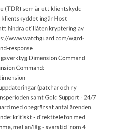
e (TDR) som är ett klientskydd
I klientskyddet ingår Host
t hindra otillåten kryptering av
ps://www.watchguard.com/wgrd-
and-response
ringsverktyg Dimension Command
mension Command:
dimension
uuppdateringar (patchar och ny
censperioden samt Gold Support - 24/7
uard med obegränsat antal ärenden.
nde: kritiskt - direkttelefon med
mme, mellan/låg - svarstid inom 4