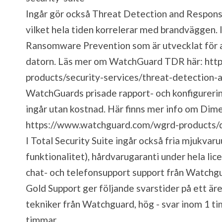
Ingår gör också Threat Detection and Respons
vilket hela tiden korrelerar med brandväggen. 
Ransomware Prevention som är utvecklat för at
datorn. Läs mer om WatchGuard TDR här:
htt
products/security-services/threat-detection-
WatchGuards prisade rapport- och konfigure
ingår utan kostnad. Här finns mer info om Di
https://www.watchguard.com/wgrd-products/
I Total Security Suite ingår också fria mjukvar
funktionalitet), hårdvarugaranti under hela li
chat- och telefonsupport support från Watchg
Gold Support ger följande svarstider på ett äre
tekniker från Watchguard, hög - svar inom 1 ti
timmar.