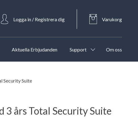
Logga in / Registrera dig
Varukorg
Aktuella Erbjudanden
Support
Om oss
 Security Suite
 3 års Total Security Suite