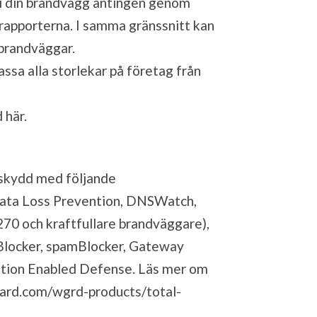
r i din brandvägg antingen genom
 rapporterna. I samma gränssnitt kan
 brandväggar.
ssa alla storlekar på företag från
d
här
.
 skydd med följande
Data Loss Prevention, DNSWatch,
270 och kraftfullare brandväggare),
Blocker, spamBlocker, Gateway
tation Enabled Defense. Läs mer om
ard.com/wgrd-products/total-