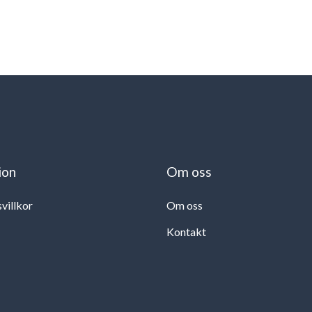
ion
Om oss
svillkor
Om oss
Kontakt