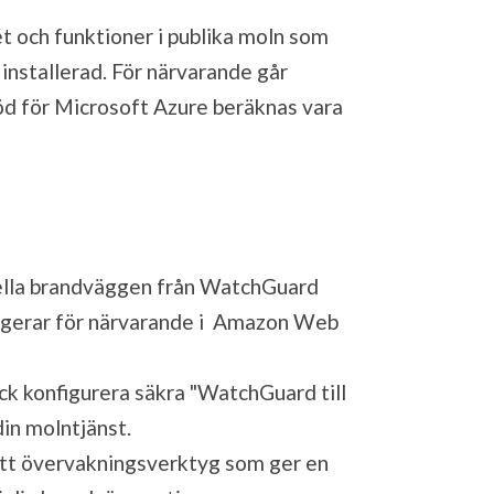
 och funktioner i publika moln som
installerad. För närvarande går
öd för Microsoft Azure beräknas vara
uella brandväggen från WatchGuard
ungerar för närvarande i Amazon Web
ick konfigurera säkra "WatchGuard till
din molntjänst.
 ett övervakningsverktyg som ger en