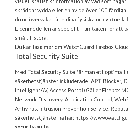
visuell statistik/information av vad som pågå
skräddarsydda eller en av de över 100 färdiga
du nu övervaka både dina fysiska och virtuella
Licenmodellen är speciellt framtagen för att pa
små till stora.
Du kan läsa mer om WatchGuard Firebox Clou
Total Security Suite
Med Total Security Suite får man ett optimalt
säkerhetstjänster inkluderade: APT Blocker, 
IntelligentAV, Access Portal (Gäller Firebox M
Network Discovery, Application Control, Web
Antivirus, Intrusion Prevention Service, Repu
säkerhetstjänsterna här:
https://www.watchgu
security-suite