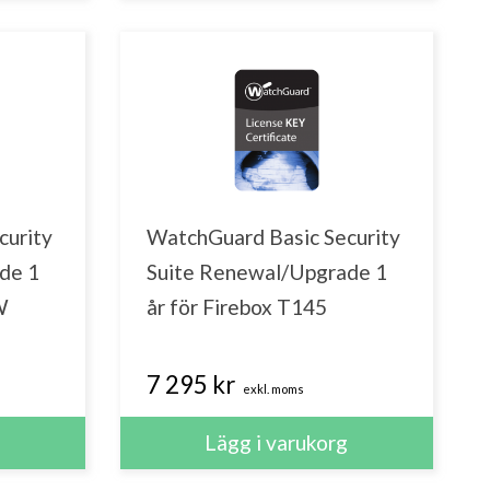
curity
WatchGuard Basic Security
de 1
Suite Renewal/Upgrade 1
W
år för Firebox T145
7 295 kr
exkl. moms