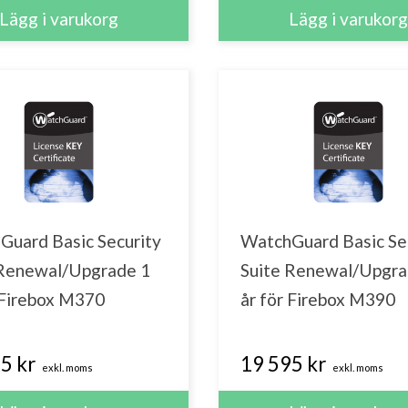
Guard Basic Security
WatchGuard Basic Se
 Renewal/Upgrade 1
Suite Renewal/Upgra
 Firebox M370
år för Firebox M390
5 kr
19 595 kr
exkl. moms
exkl. moms