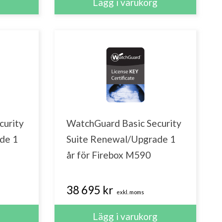
curity
WatchGuard Basic Security
de 1
Suite Renewal/Upgrade 1
år för Firebox M590
38 695 kr
exkl. moms