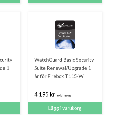
curity
WatchGuard Basic Security
de 1
Suite Renewal/Upgrade 1
år för Firebox T115-W
4 195 kr
exkl. moms