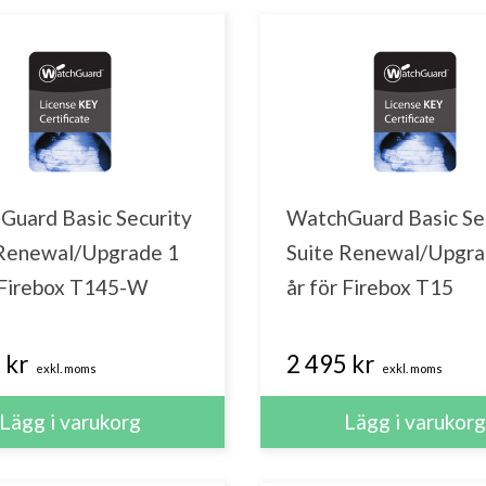
Guard Basic Security
WatchGuard Basic Se
 Renewal/Upgrade 1
Suite Renewal/Upgra
r Firebox T145-W
år för Firebox T15
 kr
2 495 kr
exkl. moms
exkl. moms