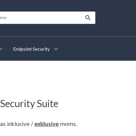
Endpoint Security
 Security Suite
sas
inklusive
/
exklusive
moms.