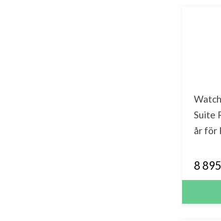
Watch
Suite
år fö
8 895