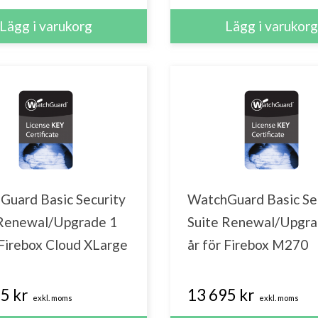
Guard Basic Security
WatchGuard Basic Se
 Renewal/Upgrade 1
Suite Renewal/Upgra
 Firebox Cloud XLarge
år för Firebox M270
5 kr
13 695 kr
exkl. moms
exkl. moms