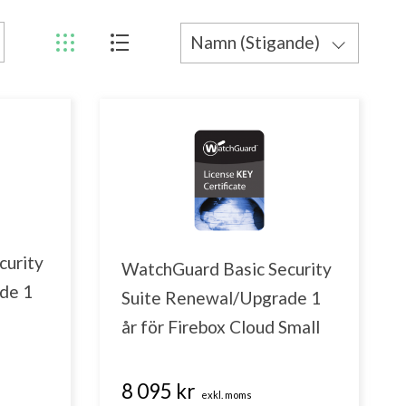
Namn (Stigande)
Pris (Stigande)
Pris (Fallande)
Namn (Fallande)
curity
WatchGuard Basic Security
de 1
Suite Renewal/Upgrade 1
år för Firebox Cloud Small
8 095 kr
exkl. moms