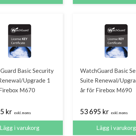
Guard Basic Security
WatchGuard Basic Se
 Renewal/Upgrade 1
Suite Renewal/Upgra
 Firebox M670
år för Firebox M690
5 kr
53 695 kr
exkl. moms
exkl. moms