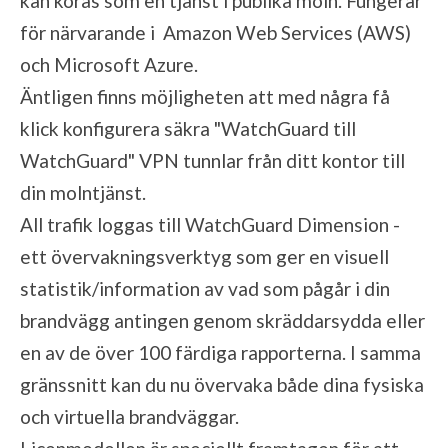
kan köras som en tjänst i publika moln. Fungerar
för närvarande i Amazon Web Services (AWS)
och Microsoft Azure.
Äntligen finns möjligheten att med några få
klick konfigurera säkra "WatchGuard till
WatchGuard" VPN tunnlar från ditt kontor till
din molntjänst.
All trafik loggas till WatchGuard Dimension -
ett övervakningsverktyg som ger en visuell
statistik/information av vad som pågår i din
brandvägg antingen genom skräddarsydda eller
en av de över 100 färdiga rapporterna. I samma
gränssnitt kan du nu övervaka både dina fysiska
och virtuella brandväggar.