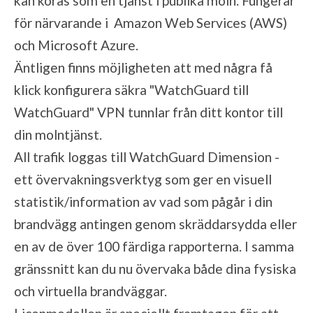
kan köras som en tjänst i publika moln. Fungerar
för närvarande i Amazon Web Services (AWS)
och Microsoft Azure.
Äntligen finns möjligheten att med några få
klick konfigurera säkra "WatchGuard till
WatchGuard" VPN tunnlar från ditt kontor till
din molntjänst.
All trafik loggas till WatchGuard Dimension -
ett övervakningsverktyg som ger en visuell
statistik/information av vad som pågår i din
brandvägg antingen genom skräddarsydda eller
en av de över 100 färdiga rapporterna. I samma
gränssnitt kan du nu övervaka både dina fysiska
och virtuella brandväggar.