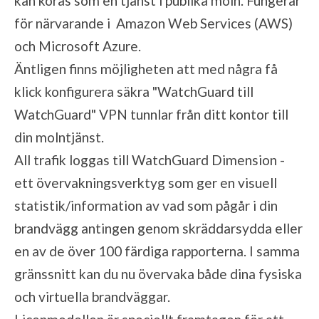
kan köras som en tjänst i publika moln. Fungerar
för närvarande i Amazon Web Services (AWS)
och Microsoft Azure.
Äntligen finns möjligheten att med några få
klick konfigurera säkra "WatchGuard till
WatchGuard" VPN tunnlar från ditt kontor till
din molntjänst.
All trafik loggas till WatchGuard Dimension -
ett övervakningsverktyg som ger en visuell
statistik/information av vad som pågår i din
brandvägg antingen genom skräddarsydda eller
en av de över 100 färdiga rapporterna. I samma
gränssnitt kan du nu övervaka både dina fysiska
och virtuella brandväggar.