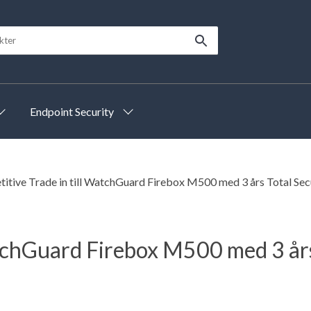
Endpoint Security
itive Trade in till WatchGuard Firebox M500 med 3 års Total Secu
tchGuard Firebox M500 med 3 års