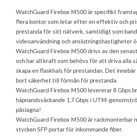
WatchGuard Firebox M500 är specifikt framta
flera kontor som letar efter en effektiv och p
prestanda för sitt nätverk, samtidigt som band
videoanvändning och anslutningshastigheter ök
WatchGuard Firebox M500 drivs av den senast
och har all kraft som behövs för att driva alla s
skapa en flaskhals för prestandan. Det innebä
bort säkerhet till förmån för prestanda.
WatchGuard Firebox M500 levererar 8 Gbps
häpnandsväckande 1,7 Gbps i UTM-genomström
påslagna!
WatchGuard Firebox M500 är rackmonterbar me
stycken SFP portar för inkommande fiber.