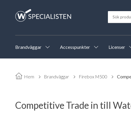
Brandväggar
Accesspunkter
Licenser
Hem
Brandväggar
Firebox M500
Compet
Competitive Trade in till Wa