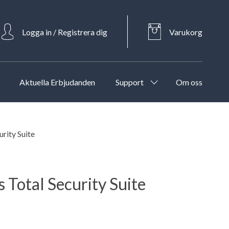
Logga in / Registrera dig
Varukorg
Aktuella Erbjudanden
Support
Om oss
rity Suite
 Total Security Suite