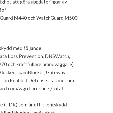
ighet att göra uppdateringar av
fo!
chGuard M440 och WatchGuard M500
 skydd med följande
Data Loss Prevention, DNSWatch,
270 och kraftfullare brandväggare),
Blocker, spamBlocker, Gateway
tation Enabled Defense. Läs mer om
ard.com/wgrd-products/total-
e (TDR) som är ett klientskydd
I klientskyddet ingår Host