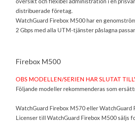
översikt och flexibel administration i en prisv
distribuerade företag.
WatchGuard Firebox M500 har en genomströmn
2 Gbps med alla UTM-tjänster påslagna passar 
Firebox M500
OBS MODELLEN/SERIEN HAR SLUTAT TIL
Följande modeller rekommenderas som ersätt
WatchGuard Firebox M570
eller
WatchGuard 
Licenser till WatchGuard Firebox M500 säljs f