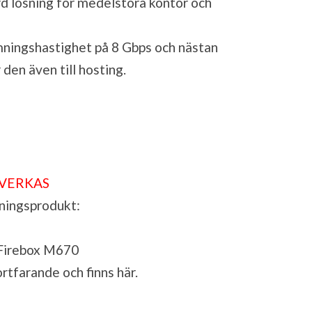
ärd lösning för medelstora kontor och
ingshastighet på 8 Gbps och nästan
den även till hosting.
LVERKAS
ningsprodukt:
Firebox M670
ortfarande och finns
här
.