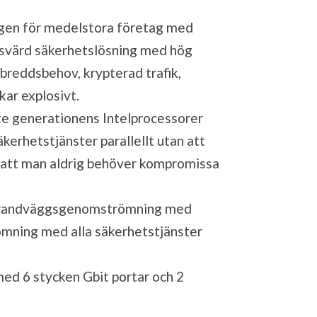
gen för medelstora företag med
risvärd säkerhetslösning med hög
breddsbehov, krypterad trafik,
ar explosivt.
e generationens Intelprocessorer
äkerhetstjänster parallellt utan att
r att man aldrig behöver kompromissa
 brandväggsgenomströmning med
ning med alla säkerhetstjänster
d 6 stycken Gbit portar och 2