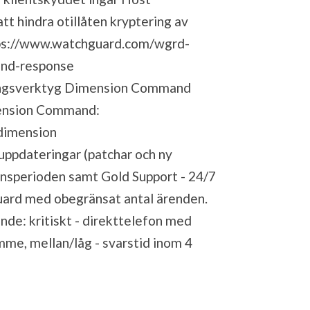
t hindra otillåten kryptering av
ps://www.watchguard.com/wgrd-
and-response
ringsverktyg Dimension Command
mension Command:
dimension
uuppdateringar (patchar och ny
censperioden samt Gold Support - 24/7
uard med obegränsat antal ärenden.
nde: kritiskt - direkttelefon med
mme, mellan/låg - svarstid inom 4