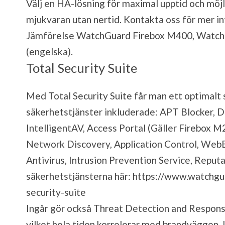
Välj en HA-lösning för maximal upptid och möjl
mjukvaran utan nertid. Kontakta oss för mer in
Jämförelse WatchGuard Firebox M400, Wat
(engelska).
Total Security Suite
Med Total Security Suite får man ett optimalt
säkerhetstjänster inkluderade: APT Blocker, 
IntelligentAV, Access Portal (Gäller Firebox M
Network Discovery, Application Control, Web
Antivirus, Intrusion Prevention Service, Repu
säkerhetstjänsterna här:
https://www.watchgu
security-suite
Ingår gör också Threat Detection and Respons
vilket hela tiden korrelerar med brandväggen. 