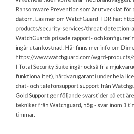
Ransomware Prevention som är utvecklat för at
datorn. Läs mer om WatchGuard TDR här:
htt
products/security-services/threat-detection-
WatchGuards prisade rapport- och konfigure
ingår utan kostnad. Här finns mer info om Di
https://www.watchguard.com/wgrd-products/
I Total Security Suite ingår också fria mjukvar
funktionalitet), hårdvarugaranti under hela li
chat- och telefonsupport support från Watchg
Gold Support ger följande svarstider på ett äre
tekniker från Watchguard, hög - svar inom 1 ti
timmar.