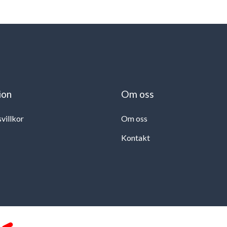
ion
Om oss
svillkor
Om oss
Kontakt