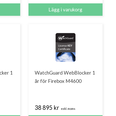
ker 1
WatchGuard WebBlocker 1
år för Firebox M4600
38 895 kr
exkl. moms