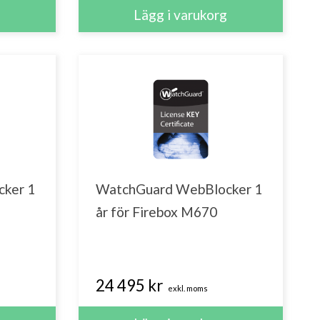
ker 1
WatchGuard WebBlocker 1
år för Firebox M670
24 495 kr
exkl. moms