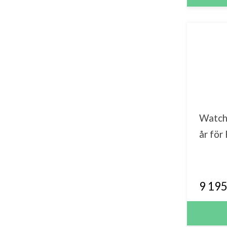
Watch
år fö
9 195