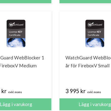
Guard WebBlocker 1
WatchGuard WebBloc
r FireboxV Medium
år för FireboxV Small
 kr
3 995 kr
exkl. moms
exkl. moms