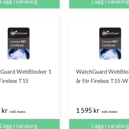
Guard WebBlocker 1
WatchGuard WebBloc
 Firebox T15
år för Firebox T15-W
 kr
1 595 kr
exkl. moms
exkl. moms