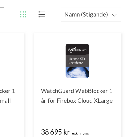
Namn (Stigande)
Pris (Stigande)
Pris (Fallande)
Namn (Fallande)
ker 1
WatchGuard WebBlocker 1
Small
år för Firebox Cloud XLarge
38 695 kr
exkl. moms