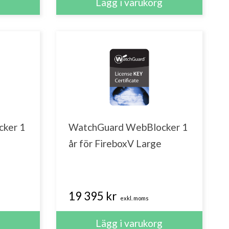
ker 1
WatchGuard WebBlocker 1
år för FireboxV Large
19 395 kr
exkl. moms