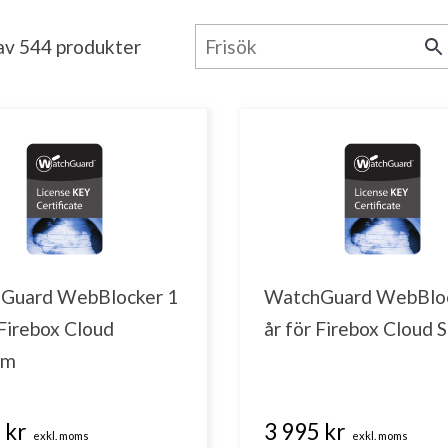
 av 544 produkter
Guard WebBlocker 1
WatchGuard WebBloc
 Firebox Cloud
år för Firebox Cloud 
um
 kr
3 995 kr
exkl. moms
exkl. moms