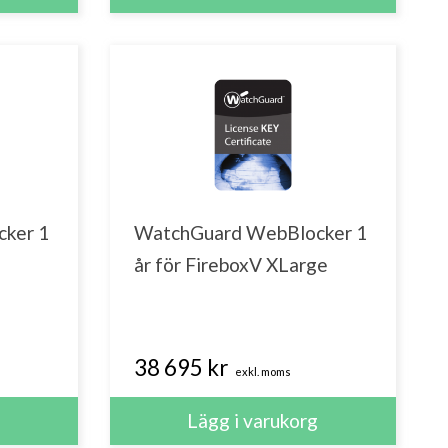
ker 1
WatchGuard WebBlocker 1
år för FireboxV XLarge
38 695 kr
exkl. moms