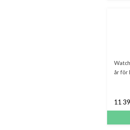
Watch
år fö
11 39