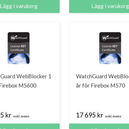
Guard WebBlocker 1
WatchGuard WebBloc
 Firebox M5600
år för Firebox M570
5 kr
17 695 kr
exkl. moms
exkl. moms