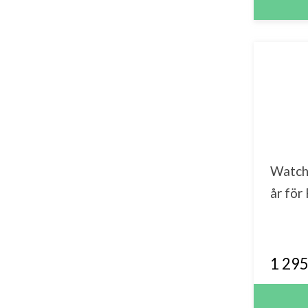
Watch
år för
1 295