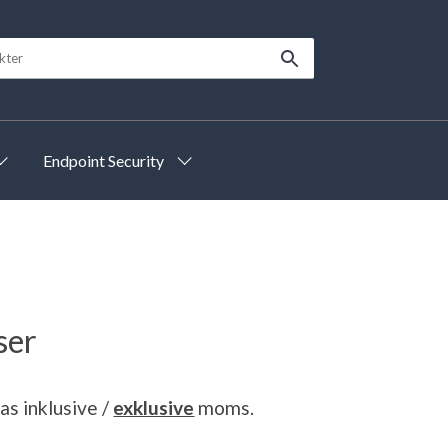
Endpoint Security
ser
sas
inklusive
/
exklusive
moms.