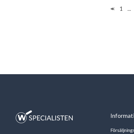
1
...
≪
Informat
Försäljning