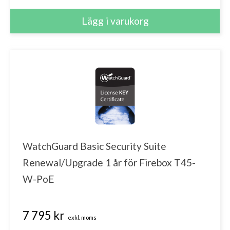
USP WiFi
Network Discovery
Threat Detection and Response
NGFW Suite
APT Blocker
Data Loss Prevention
WatchGuard Basic Security Suite
Renewal/Upgrade 1 år för Firebox T45-
WebBlocker
W-PoE
SpamBlocker
7 795 kr
exkl. moms
Gateway Antivirus