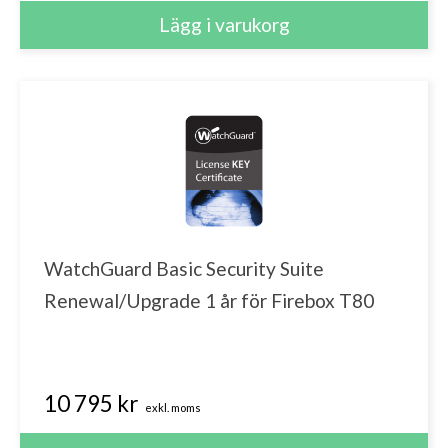
Intrusion Prevention Service
Reputation Enabled Defense
Application Control
Authpoint
WatchGuard Cloud Retention
WatchGuard Basic Security Suite
Renewal/Upgrade 1 år för Firebox T80
10 795 kr
exkl. moms