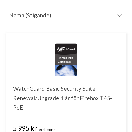
Standard Support
Namn (Stigande)
Basic Security Suite
Pris (Stigande)
Total Security Suite
Pris (Fallande)
WatchGuard Endpoint Security
Namn (Fallande)
Panda Security
Basic WiFi
WatchGuard Basic Security Suite
Secure WiFi
Renewal/Upgrade 1 år för Firebox T45-
PoE
Total WiFi
Standard WiFi
5 995 kr
exkl. moms