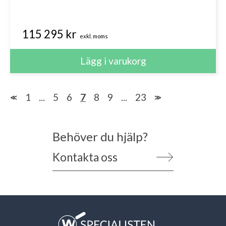
115 295 kr
exkl. moms
1
...
5
6
7
8
9
...
23
≪
≫
Behöver du hjälp?
Kontakta oss