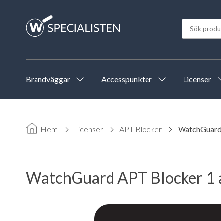
Brandväggar
Accesspunkter
Licenser
Hem
Licenser
APT Blocker
WatchGuard 
WatchGuard APT Blocker 1 å