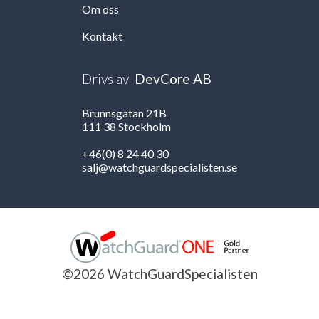
Om oss
Kontakt
Drivs av
DevCore AB
Brunnsgatan 21B
111 38 Stockholm
+46(0) 8 24 40 30
salj@watchguardspecialisten.se
©2026 WatchGuardSpecialisten