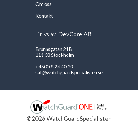
Om oss
Kontakt
Drivs av
DevCore AB
Brunnsgatan 21B
111 38 Stockholm
+46(0) 8 24 40 30
salj@watchguardspecialisten.se
©2026 WatchGuardSpecialisten