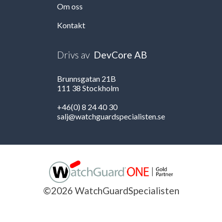
Om oss
Kontakt
Drivs av
DevCore AB
Brunnsgatan 21B
111 38 Stockholm
+46(0) 8 24 40 30
salj@watchguardspecialisten.se
©2026 WatchGuardSpecialisten