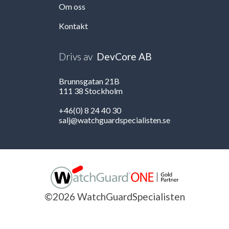
Om oss
Kontakt
Drivs av
DevCore AB
Brunnsgatan 21B
111 38 Stockholm
+46(0) 8 24 40 30
salj@watchguardspecialisten.se
©2026 WatchGuardSpecialisten