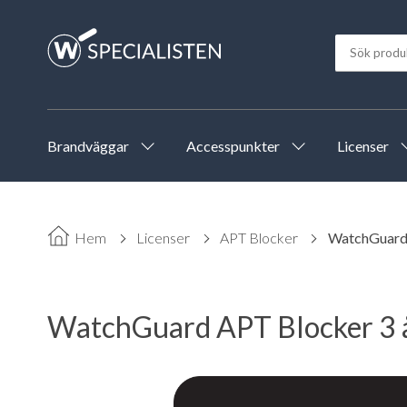
Brandväggar
Accesspunkter
Licenser
Hem
Licenser
APT Blocker
WatchGuard 
WatchGuard APT Blocker 3 