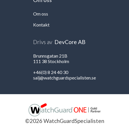
Om oss
Kontakt
Drivs av
DevCore AB
Brunnsgatan 21B
111 38 Stockholm
+46(0) 8 24 40 30
salj@watchguardspecialisten.se
©2026 WatchGuardSpecialisten