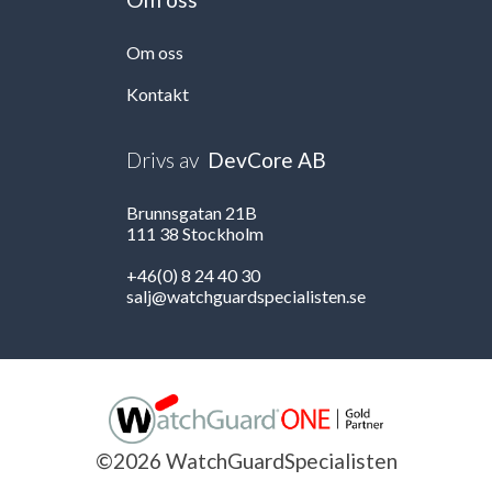
Om oss
Kontakt
Drivs av
DevCore AB
Brunnsgatan 21B
111 38 Stockholm
+46(0) 8 24 40 30
salj@watchguardspecialisten.se
©2026 WatchGuardSpecialisten