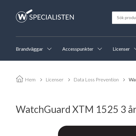
Brandväggar
Accesspunkter
Licenser
Hem
Licenser
Data Loss Prevention
Wat
WatchGuard XTM 1525 3 års