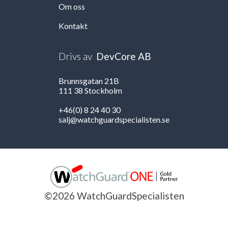
Om oss
Kontakt
Drivs av
DevCore AB
Brunnsgatan 21B
111 38 Stockholm
+46(0) 8 24 40 30
salj@watchguardspecialisten.se
©2026 WatchGuardSpecialisten