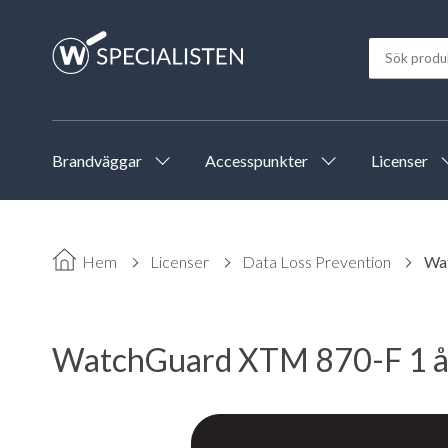
Brandväggar
Accesspunkter
Licenser
Hem
Licenser
Data Loss Prevention
Wat
WatchGuard XTM 870-F 1 år