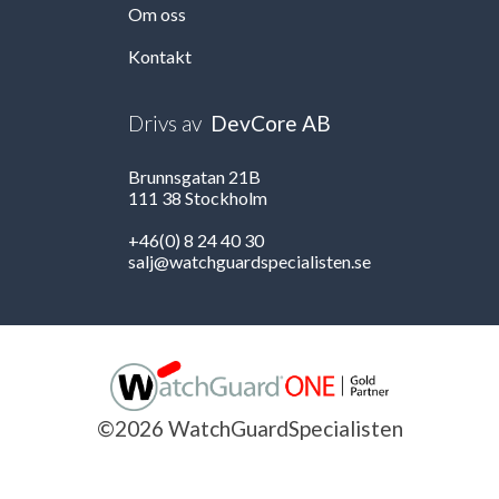
Om oss
Kontakt
Drivs av
DevCore AB
Brunnsgatan 21B
111 38 Stockholm
+46(0) 8 24 40 30
salj@watchguardspecialisten.se
©2026 WatchGuardSpecialisten