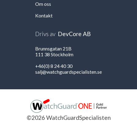
Om oss
Kontakt
Drivs av
DevCore AB
Brunnsgatan 21B
111 38 Stockholm
+46(0) 8 24 40 30
salj@watchguardspecialisten.se
©2026 WatchGuardSpecialisten