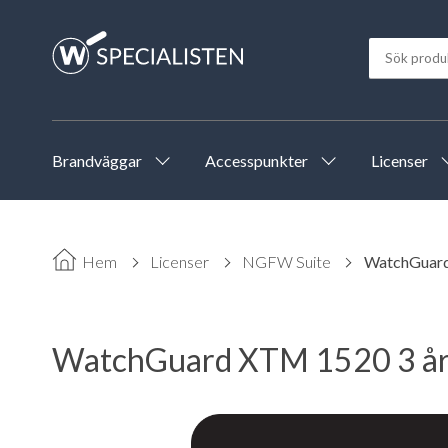
Brandväggar
Accesspunkter
Licenser
Hem
Licenser
NGFW Suite
WatchGuard
WatchGuard XTM 1520 3 år