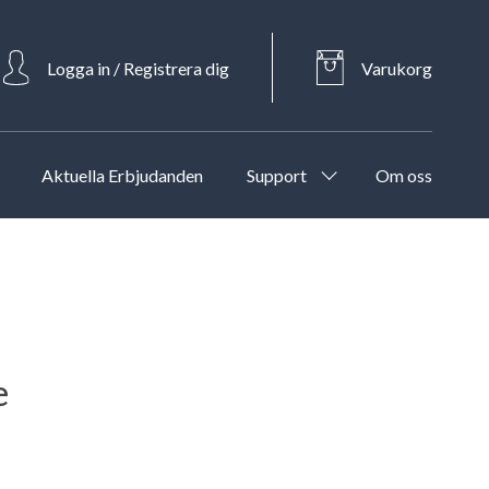
Logga in / Registrera dig
Varukorg
Aktuella Erbjudanden
Support
Om oss
e