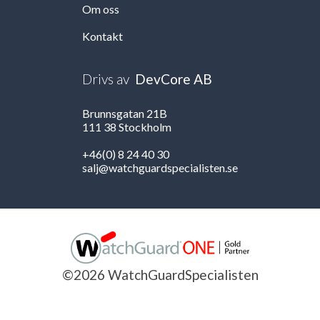
Om oss
Kontakt
Drivs av
DevCore AB
Brunnsgatan 21B
111 38 Stockholm
+46(0) 8 24 40 30
salj@watchguardspecialisten.se
©2026 WatchGuardSpecialisten