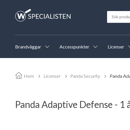
Brandväggar
Accesspunkter
Licenser
Hem
Licenser
Panda Security
Panda Adap
Panda Adaptive Defense - 1 å