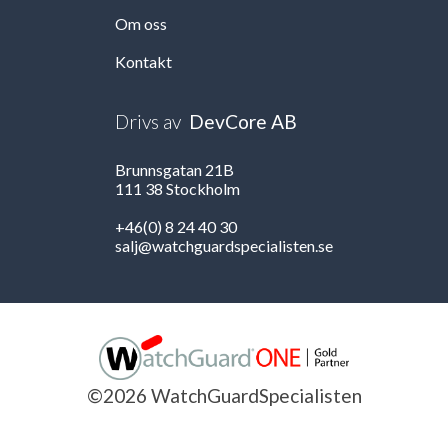
Om oss
Kontakt
Drivs av
DevCore AB
Brunnsgatan 21B
111 38 Stockholm
+46(0) 8 24 40 30
salj@watchguardspecialisten.se
©2026 WatchGuardSpecialisten