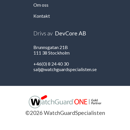
Om oss
Kontakt
Drivs av
DevCore AB
Brunnsgatan 21B
111 38 Stockholm
+46(0) 8 24 40 30
salj@watchguardspecialisten.se
©2026 WatchGuardSpecialisten