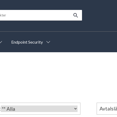
Endpoint Security
:
Avtalslä