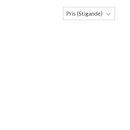
Pris (Stigande)
Pris (Fallande)
Namn (Stigande)
Namn (Fallande)