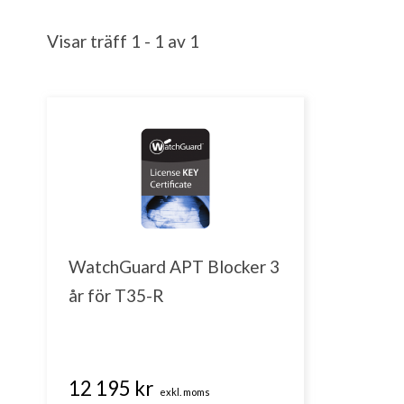
Visar träff 1 - 1 av 1
WatchGuard APT Blocker 3
år för T35-R
12 195 kr
exkl. moms