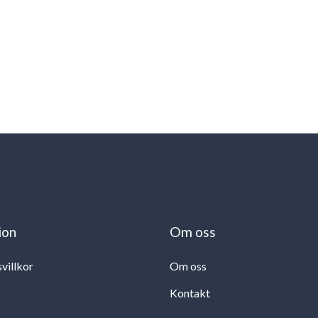
ion
Om oss
svillkor
Om oss
Kontakt