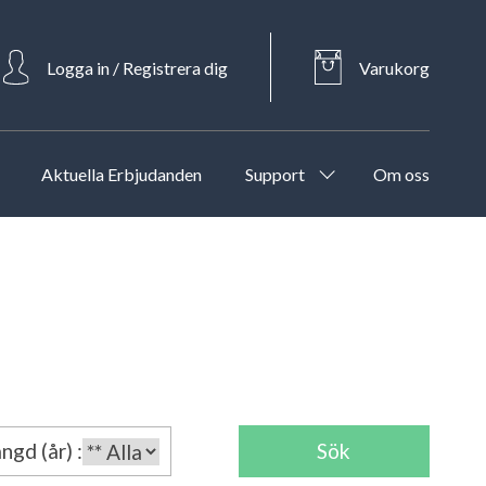
Logga in / Registrera dig
Varukorg
Aktuella Erbjudanden
Support
Om oss
ngd (år) :