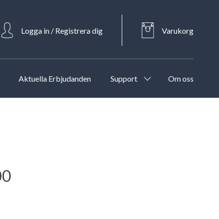
Logga in / Registrera dig
Varukorg
Aktuella Erbjudanden
Support
Om oss
00