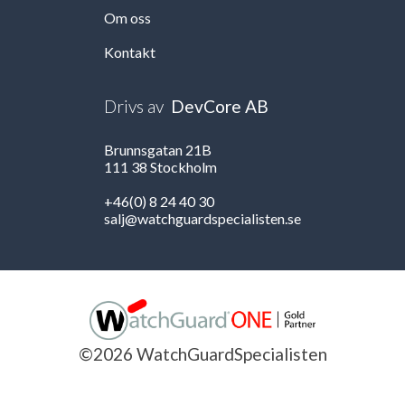
Om oss
Kontakt
Drivs av
DevCore AB
Brunnsgatan 21B
111 38 Stockholm
+46(0) 8 24 40 30
salj@watchguardspecialisten.se
©2026 WatchGuardSpecialisten