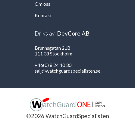
Om oss
Kontakt
Drivs av
DevCore AB
Brunnsgatan 21B
111 38 Stockholm
+46(0) 8 24 40 30
salj@watchguardspecialisten.se
©2026 WatchGuardSpecialisten