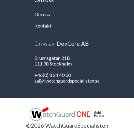
Om oss
Kontakt
Drivs av
DevCore AB
Brunnsgatan 21B
111 38 Stockholm
+46(0) 8 24 40 30
salj@watchguardspecialisten.se
©2026 WatchGuardSpecialisten