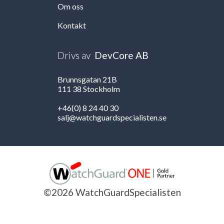
Om oss
Kontakt
Drivs av
DevCore AB
Brunnsgatan 21B
111 38 Stockholm
+46(0) 8 24 40 30
salj@watchguardspecialisten.se
©2026 WatchGuardSpecialisten