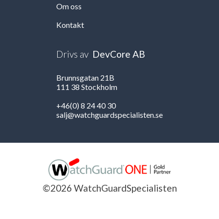
Om oss
Kontakt
Drivs av
DevCore AB
Brunnsgatan 21B
111 38 Stockholm
+46(0) 8 24 40 30
salj@watchguardspecialisten.se
©2026 WatchGuardSpecialisten