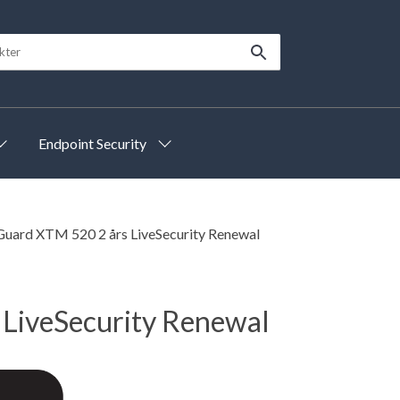
Endpoint Security
uard XTM 520 2 års LiveSecurity Renewal
LiveSecurity Renewal