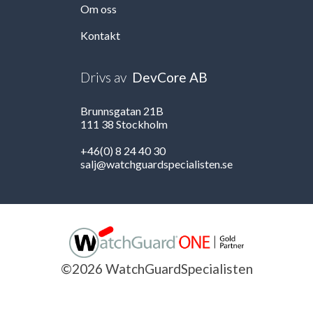
Om oss
Kontakt
Drivs av
DevCore AB
Brunnsgatan 21B
111 38 Stockholm
+46(0) 8 24 40 30
salj@watchguardspecialisten.se
©2026 WatchGuardSpecialisten