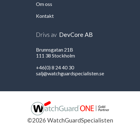
Om oss
Kontakt
Drivs av
DevCore AB
Brunnsgatan 21B
111 38 Stockholm
+46(0) 8 24 40 30
salj@watchguardspecialisten.se
©2026 WatchGuardSpecialisten