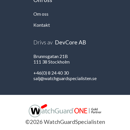
Om oss
Kontakt
Drivs av
DevCore AB
Brunnsgatan 21B
111 38 Stockholm
+46(0) 8 24 40 30
salj@watchguardspecialisten.se
©2026 WatchGuardSpecialisten