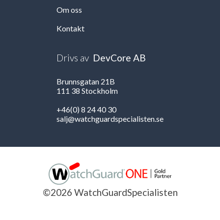
Om oss
Kontakt
Drivs av
DevCore AB
Brunnsgatan 21B
111 38 Stockholm
+46(0) 8 24 40 30
salj@watchguardspecialisten.se
©2026 WatchGuardSpecialisten