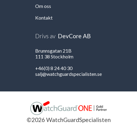
Om oss
Kontakt
Drivs av
DevCore AB
Brunnsgatan 21B
111 38 Stockholm
+46(0) 8 24 40 30
salj@watchguardspecialisten.se
©2026 WatchGuardSpecialisten