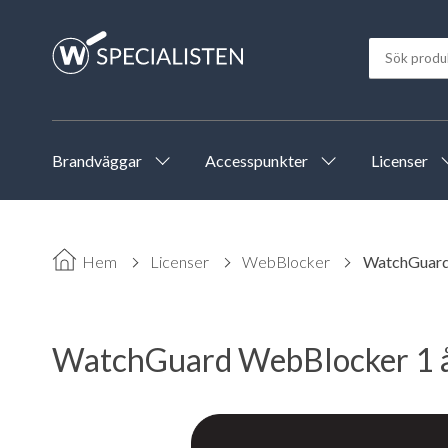
Brandväggar
Accesspunkter
Licenser
Hem
Licenser
WebBlocker
WatchGuard
WatchGuard WebBlocker 1 å