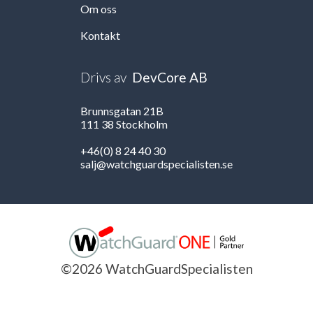
Om oss
Kontakt
Drivs av
DevCore AB
Brunnsgatan 21B
111 38 Stockholm
+46(0) 8 24 40 30
salj@watchguardspecialisten.se
©2026 WatchGuardSpecialisten