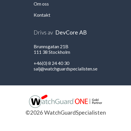
Om oss
Kontakt
Drivs av
DevCore AB
Brunnsgatan 21B
111 38 Stockholm
+46(0) 8 24 40 30
salj@watchguardspecialisten.se
©2026 WatchGuardSpecialisten