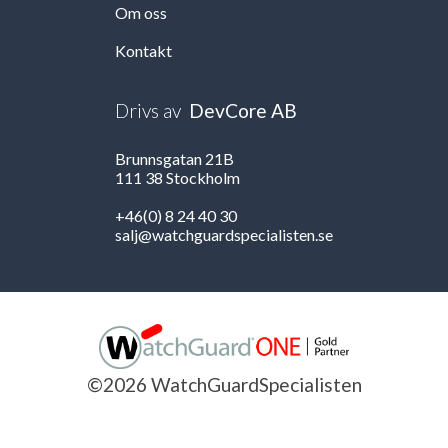
Om oss
Kontakt
Drivs av
DevCore AB
Brunnsgatan 21B
111 38 Stockholm
+46(0) 8 24 40 30
salj@watchguardspecialisten.se
©2026 WatchGuardSpecialisten