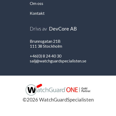
Om oss
Kontakt
Drivs av
DevCore AB
Brunnsgatan 21B
111 38 Stockholm
+46(0) 8 24 40 30
salj@watchguardspecialisten.se
©2026 WatchGuardSpecialisten