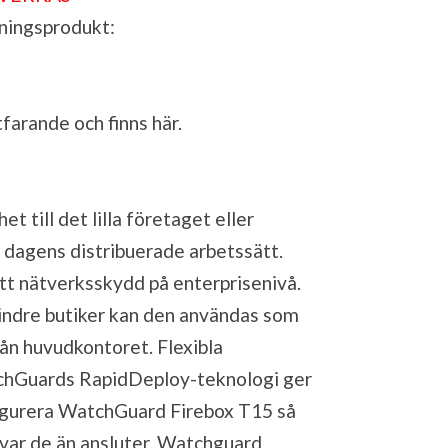
ningsprodukt:
tfarande och finns
här
.
 till det lilla företaget eller
 dagens distribuerade arbetssätt.
t nätverksskydd på enterprisenivå.
indre butiker kan den användas som
rån huvudkontoret. Flexibla
chGuards RapidDeploy-teknologi ger
figurera WatchGuard Firebox T15 så
 var de än ansluter. Watchguard