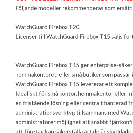
Följande modeller rekommenderas som ersätt
WatchGuard Firebox T20
.
Licenser till WatchGuard Firebox T15 säljs for
WatchGuard Firebox T15 ger enterprise-säkerhet
hemmakontoret, eller små butiker som passar i
WatchGuard Firebox T15 levererar ett komplet
Idealiskt för små kontor, hemmakontor eller m
en fristående lösning eller centralt hanterad f
administrationsverktyg tillsammans med Wat
administratörer möjlighet att snabbt fjärrkon
att företag kan säkerställa att de är skyddade