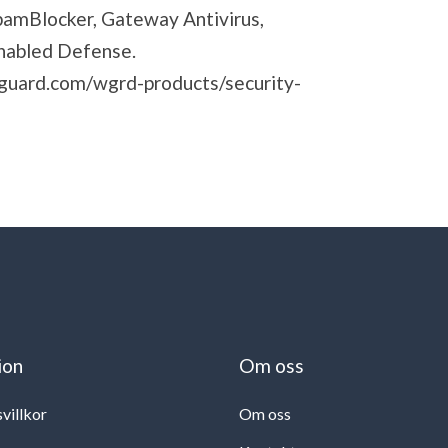
pamBlocker, Gateway Antivirus,
Enabled Defense.
guard.com/wgrd-products/security-
ion
Om oss
svillkor
Om oss