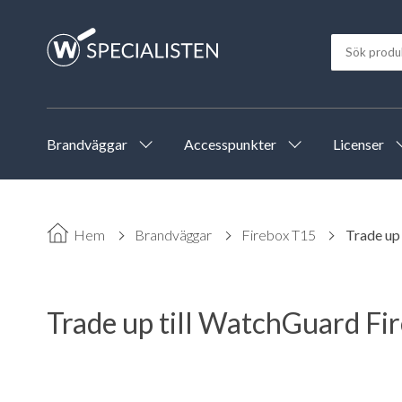
Brandväggar
Accesspunkter
Licenser
Hem
Brandväggar
Firebox T15
Trade up 
Trade up till WatchGuard Fir