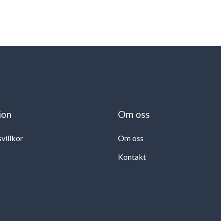
ion
Om oss
svillkor
Om oss
Kontakt