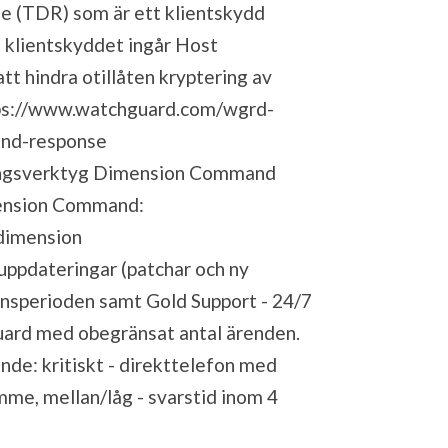
e (TDR) som är ett klientskydd
I klientskyddet ingår Host
t hindra otillåten kryptering av
ps://www.watchguard.com/wgrd-
and-response
ringsverktyg Dimension Command
mension Command:
dimension
uuppdateringar (patchar och ny
censperioden samt Gold Support - 24/7
uard med obegränsat antal ärenden.
nde: kritiskt - direkttelefon med
mme, mellan/låg - svarstid inom 4