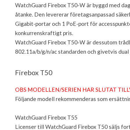
WatchGuard Firebox T50-W är byggd med dage
åtanke. Den levererar företagsanpassad säker
Gigabit-portar och 1 PoE-port för accesspunkter
konkurrenskraftigt pris.
WatchGuard Firebox T50-W är dessutom tråd
802.11a/b/g/n/ac standarden och givetvis dua
Firebox T50
OBS MODELLEN/SERIEN HAR SLUTAT TIL
Följande modell rekommenderas som ersättni
WatchGuard Firebox T55
Licenser till WatchGuard Firebox T50 säljs for