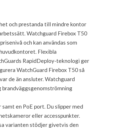
et och prestanda till mindre kontor
 arbetssätt. Watchguard Firebox T50
rprisenivå och kan användas som
 huvudkontoret. Flexibla
chGuards RapidDeploy-teknologi ger
figurera WatchGuard Firebox T50 så
 var de än ansluter. Watchguard
rlig brandväggsgenomströmning
ar samt en PoE port. Du slipper med
rhetskameror eller accesspunkter.
 varianten stödjer givetvis den