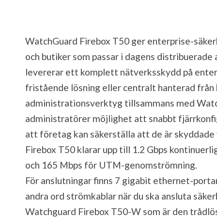
WatchGuard Firebox T50 ger enterprise-säkerh
och butiker som passar i dagens distribuerade
levererar ett komplett nätverksskydd på ente
fristående lösning eller centralt hanterad från
administrationsverktyg tillsammans med Wat
administratörer möjlighet att snabbt fjärrkon
att företag kan säkerställa att de är skyddade
Firebox T50 klarar upp till 1.2 Gbps kontinue
och 165 Mbps för UTM-genomströmning.
För anslutningar finns 7 gigabit ethernet-port
andra ord strömkablar när du ska ansluta säke
Watchguard Firebox T50-W som är den trådlösa