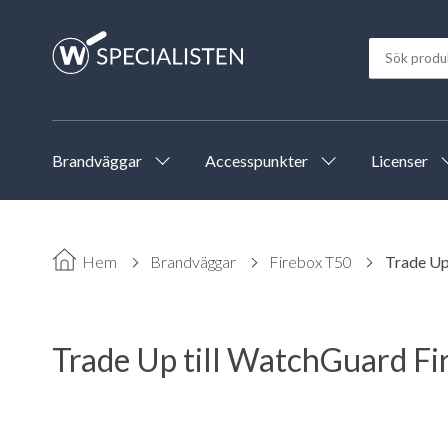
Brandväggar
Accesspunkter
Licenser
Hem
Brandväggar
Firebox T50
Trade Up
Trade Up till WatchGuard Fi