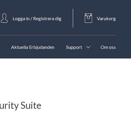
Logga in / Registrera dig
Varukorg
Aktuella Erbjudanden
Support
Om oss
rity Suite