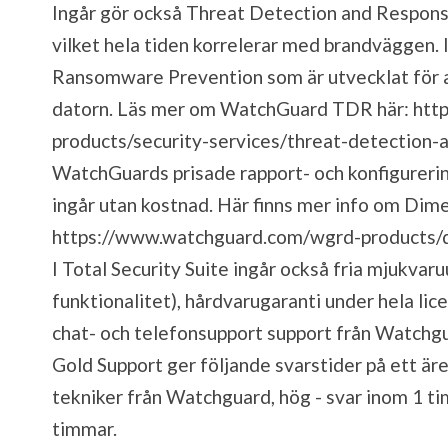
Ingår gör också Threat Detection and Respons
vilket hela tiden korrelerar med brandväggen. 
Ransomware Prevention som är utvecklat för at
datorn. Läs mer om WatchGuard TDR här:
htt
products/security-services/threat-detection-
WatchGuards prisade rapport- och konfigure
ingår utan kostnad. Här finns mer info om Di
https://www.watchguard.com/wgrd-products/
I Total Security Suite ingår också fria mjukvar
funktionalitet), hårdvarugaranti under hela li
chat- och telefonsupport support från Watchg
Gold Support ger följande svarstider på ett äre
tekniker från Watchguard, hög - svar inom 1 ti
timmar.