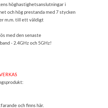
ns höghastighetsanslutningar i
het och hög prestanda med 7 stycken
 m.m. till ett väldigt
lös med den senaste
l band - 2.4GHz och 5GHz!
LVERKAS
ngsprodukt:
tfarande och finns
här
.